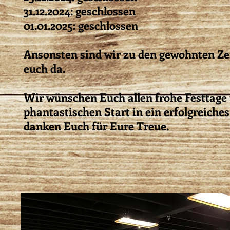
31.12.2024: geschlossen
01.01.2025: geschlossen
Ansonsten sind wir zu den gewohnten Ze
euch da.
Wir wünschen Euch allen frohe Festtage
phantastischen Start in ein erfolgreiche
danken Euch für Eure Treue.