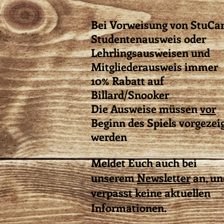
Bei Vorweisung von StuCar
Studentenausweis oder
Lehrlingsausweisen und
Mitgliederausweis immer
10% Rabatt auf
Billard/Snooker
Die Ausweise müssen
vor
Beginn des Spiels vorgezei
werden
Meldet Euch auch bei
unserem
Newsletter
an, un
verpasst keine aktuellen
Informationen.