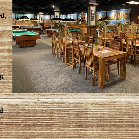
d,
gt
d