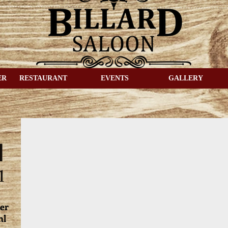
ER
RESTAURANT
EVENTS
GALLERY
d
l
ker
hl