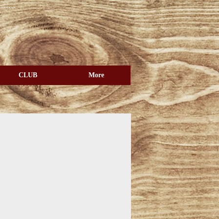
CLUB
More